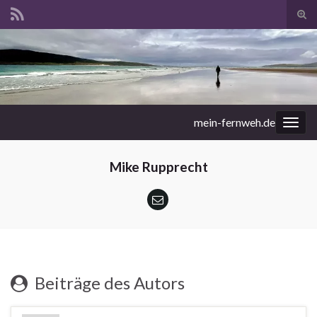
Suc
ums
Search for:
mein-fernweh.de
Navi
umsc
Mike Rupprecht
Beiträge des Autors