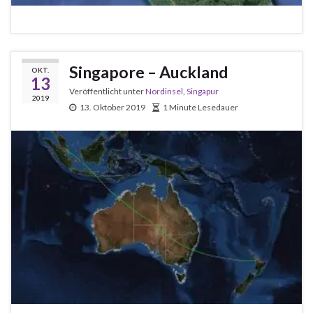
Singapore – Auckland
OKT.
13
Veröffentlicht unter
Nordinsel
,
Singapur
2019
13. Oktober 2019
1 Minute Lesedauer